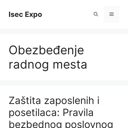
Skip
to
Isec Expo
Menu
content
Obezbeđenje
radnog mesta
Zaštita zaposlenih i
posetilaca: Pravila
bezbednog poslovnog