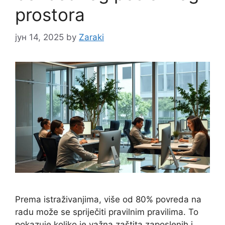
prostora
јун 14, 2025
by
Zaraki
Prema istraživanjima, više od 80% povreda na
radu može se spriječiti pravilnim pravilima. To
pokazuje koliko je važna zaštita zaposlenih i