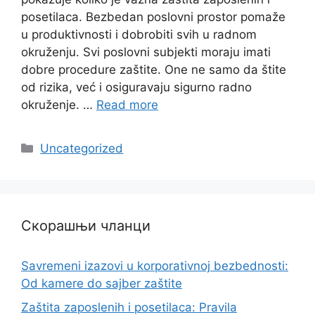
posetilaca. Bezbedan poslovni prostor pomaže
u produktivnosti i dobrobiti svih u radnom
okruženju. Svi poslovni subjekti moraju imati
dobre procedure zaštite. One ne samo da štite
od rizika, već i osiguravaju sigurno radno
okruženje. …
Read more
Categories
Uncategorized
Скорашњи чланци
Savremeni izazovi u korporativnoj bezbednosti:
Od kamere do sajber zaštite
Zaštita zaposlenih i posetilaca: Pravila