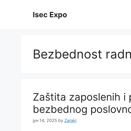
Skip
to
Isec Expo
content
Bezbednost radn
Zaštita zaposlenih i 
bezbednog poslovno
јун 14, 2025
by
Zaraki