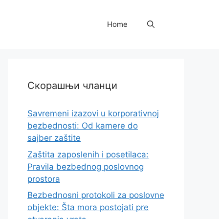
Home
Скорашњи чланци
Savremeni izazovi u korporativnoj
bezbednosti: Od kamere do
sajber zaštite
Zaštita zaposlenih i posetilaca:
Pravila bezbednog poslovnog
prostora
Bezbednosni protokoli za poslovne
objekte: Šta mora postojati pre